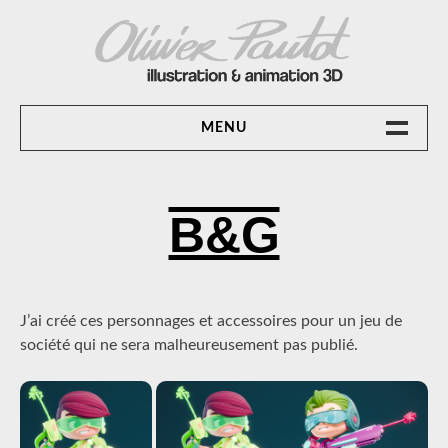
Skip
to
content
OLIVIER PAUTOT ILLUSTRATION &
MENU
ANIMATION 3D
ACCUEIL
B&G
ANIMATION 3D
CONTACT
Posted
By
J’ai créé ces personnages et accessoires pour un jeu de
On
Olivier@pautot.net
17
société qui ne sera malheureusement pas publié.
Janvier
2024