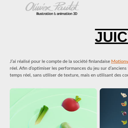
Skip
to
content
OLIVIER PAUTOT ILLUSTRATION & AN
JUI
Posted
By
J’ai réalisé pour le compte de la société finlandaise
Motionv
On
Olivier@pautot.net
11
réel. Afin d’optimiser les performances du jeu sur d’anciens
Août
temps réel, sans utiliser de texture, mais en utilisant des co
2022