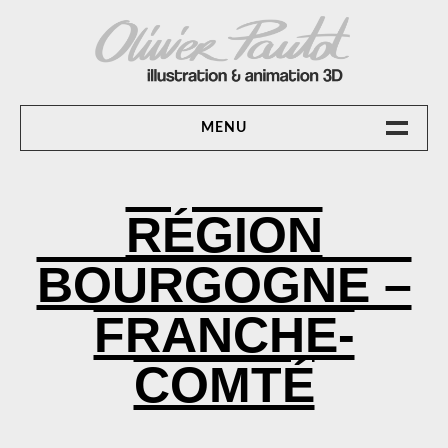
Skip
to
content
OLIVIER PAUTOT ILLUSTRATION &
MENU
ANIMATION 3D
ACCUEIL
RÉGION
ANIMATION 3D
BOURGOGNE –
CONTACT
FRANCHE-
COMTÉ